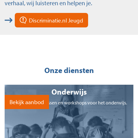
verhaal, wij luisteren en helpen je.
Discriminatie.nl Jeugd
Onze diensten
Onderwijs
Bekijk aanbod
Bekijk onze gastlessen en workshops voor het onderwijs.