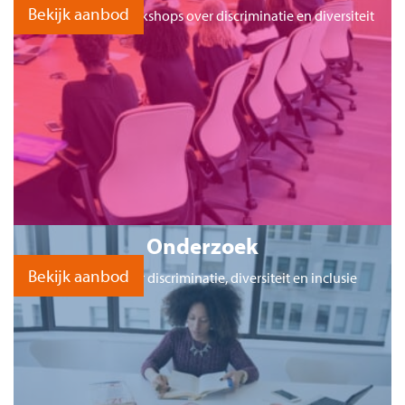
Bekijk aanbod
Trainingen en workshops over discriminatie en diversiteit
Onderzoek
Bekijk aanbod
Onderzoek over discriminatie, diversiteit en inclusie