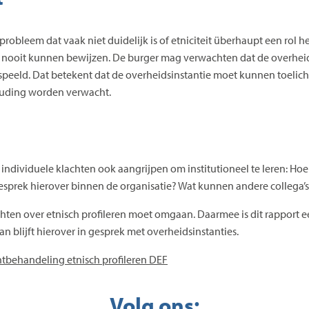
 probleem dat vaak niet duidelijk is of etniciteit überhaupt een rol he
jwel nooit kunnen bewijzen. De burger mag verwachten dat de overhei
t gespeeld. Dat betekent dat de overheidsinstantie moet kunnen toel
ouding worden verwacht.
dividuele klachten ook aangrijpen om institutioneel te leren: Hoe w
rek hierover binnen de organisatie? Wat kunnen andere collega’s 
achten over etnisch profileren moet omgaan. Daarmee is dit rapport
n blijft hierover in gesprek met overheidsinstanties.
htbehandeling etnisch profileren DEF
Volg ons: