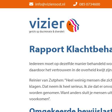
Skip
info@vizieroost.nl
085 0734600
to
the
content
Rapport Klachtbeha
Iedereen moet op dezelfde manier behandeld word
daardoor het vertrouwen in de overheid kwijt zi
Reinier van Zutphen: “Heel weinig mensen die zich
klagen. Dat neem ik heel serieus. Ik zie dat er o
worden genomen. Want anders sluit je mensen uit, 
voorkomen”.
Omgekeerde bewijslas