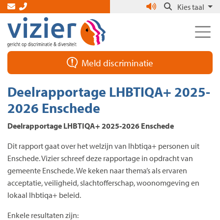
Skip
Kies taal
to
the
content
Meld discriminatie
Deelrapportage LHBTIQA+ 2025-
2026 Enschede
Deelrapportage LHBTIQA+ 2025-2026 Enschede
Dit rapport gaat over het welzijn van lhbtiqa+ personen uit
Enschede. Vizier schreef deze rapportage in opdracht van
gemeente Enschede. We keken naar thema’s als ervaren
acceptatie, veiligheid, slachtofferschap, woonomgeving en
lokaal lhbtiqa+ beleid.
Enkele resultaten zijn: