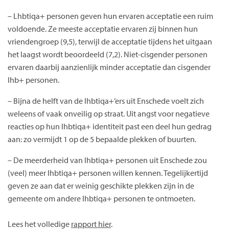
– Lhbtiqa+ personen geven hun ervaren acceptatie een ruim
voldoende. Ze meeste acceptatie ervaren zij binnen hun
vriendengroep (9,5), terwijl de acceptatie tijdens het uitgaan
het laagst wordt beoordeeld (7,2). Niet-cisgender personen
ervaren daarbij aanzienlijk minder acceptatie dan cisgender
lhb+ personen.
– Bijna de helft van de lhbtiqa+’ers uit Enschede voelt zich
weleens of vaak onveilig op straat. Uit angst voor negatieve
reacties op hun lhbtiqa+ identiteit past een deel hun gedrag
aan: zo vermijdt 1 op de 5 bepaalde plekken of buurten.
– De meerderheid van lhbtiqa+ personen uit Enschede zou
(veel) meer lhbtiqa+ personen willen kennen. Tegelijkertijd
geven ze aan dat er weinig geschikte plekken zijn in de
gemeente om andere lhbtiqa+ personen te ontmoeten.
Lees het volledige
rapport hier
.