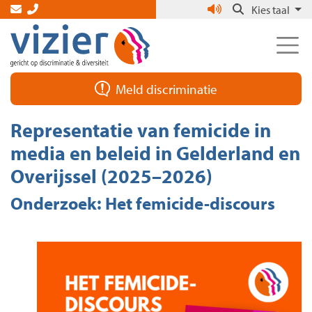
Skip
Kies taal
to
the
content
Meld discriminatie
Representatie van femicide in
media en beleid in Gelderland en
Overijssel (2025–2026)
Onderzoek: Het femicide-discours