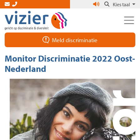
Skip
Kies taal
to
the
content
Meld discriminatie
Monitor Discriminatie 2022 Oost-
Nederland