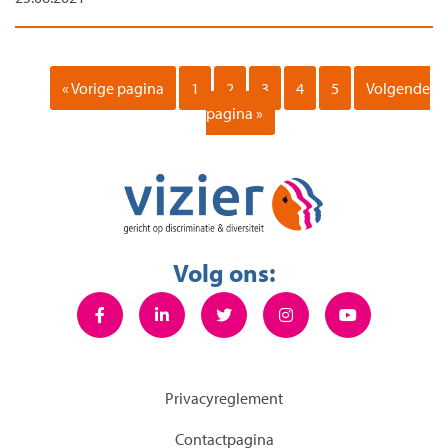
« Vorige pagina
1
2
3
4
5
Volgende
pagina »
Volg ons:
Privacyreglement
Contactpagina