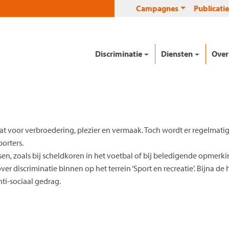
Campagnes
Publicatie
Discriminatie
Diensten
Over
 staat voor verbroedering, plezier en vermaak. Toch wordt er regelm
orters.
sen, zoals bij scheldkoren in het voetbal of bij beledigende opmerk
r discriminatie binnen op het terrein ‘Sport en recreatie’. Bijna de h
i-sociaal gedrag.