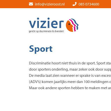
Skip
info@vizieroost.nl
085 0734600
to
the
content
Sport
Discriminatie hoort niet thuis in de sport. Sport
door sporters onderling, maar zeker ook door supp
De media laat zien wanneer er sprake is van exces
(ADV’s) komen jaarlijks meer dan 100 meldingen ove
Maar ook andere sporten hebben te maken met ant