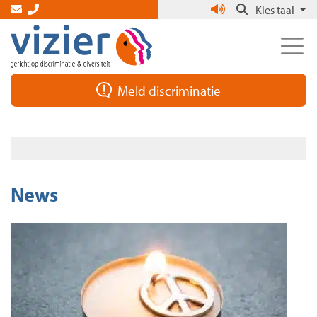
Skip
Kies taal
to
the
content
Meld discriminatie
News