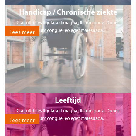
Handicap / Chronische ziekte
Cras ultricies ligula sed magna dictum porta. Donec
rutrum congue leo eget malesuada.
Lees meer
Leeftijd
Cras ultricies ligula sed magna dictum porta. Donec
rutrum congue leo eget malesuada.
Lees meer