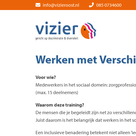
Skip
info@vizieroost.nl
085 0734600
to
the
content
Werken met Verschi
Voor wie?
Medewerkers in het sociaal domein: zorgprofessi
(max. 15 deelnemers)
Waarom deze training?
De mensen die je begeleidt zijn net zo verschille
Juist daarom is het belangrijk dat werkers in het 
Een inclusieve benadering betekent niet alleen ‘