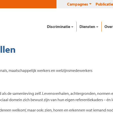
Campagnes
Publicatie
Discriminatie
Diensten
Over
llen
onals, maatschappelijk werkers en welzijnsmedewerkers
nd als de samenleving zelf. Levensverhalen, achtergronden, normen 
sociaal domein zich bewust zijn van hun eigen referentiekaders – én 
iedereen welkom’, maar ook: zien, horen en erkennen wat iemand nodi