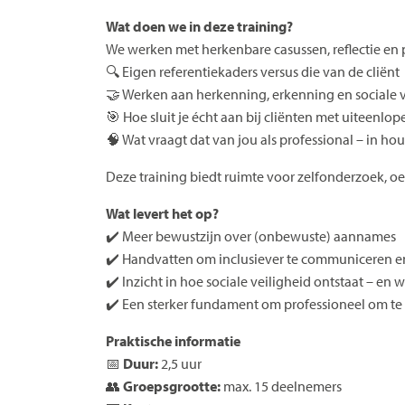
Wat doen we in deze training?
We werken met herkenbare casussen, reflectie en 
🔍 Eigen referentiekaders versus die van de cliënt
🤝 Werken aan herkenning, erkenning en sociale v
🎯 Hoe sluit je écht aan bij cliënten met uiteenl
🧠 Wat vraagt dat van jou als professional – in h
Deze training biedt ruimte voor zelfonderzoek, oef
Wat levert het op?
✔️ Meer bewustzijn over (onbewuste) aannames
✔️ Handvatten om inclusiever te communiceren e
✔️ Inzicht in hoe sociale veiligheid ontstaat – en w
✔️ Een sterker fundament om professioneel om te 
Praktische informatie
📅
Duur:
2,5 uur
👥
Groepsgrootte:
max. 15 deelnemers