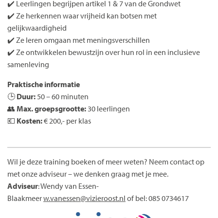
✔️ Leerlingen begrijpen artikel 1 & 7 van de Grondwet
✔️ Ze herkennen waar vrijheid kan botsen met
gelijkwaardigheid
✔️ Ze leren omgaan met meningsverschillen
✔️ Ze ontwikkelen bewustzijn over hun rol in een inclusieve
samenleving
Praktische informatie
🕒
Duur:
50 – 60 minuten
👥
Max. groepsgrootte:
30 leerlingen
💶
Kosten:
€ 200,- per klas
Wil je deze training boeken of meer weten? Neem contact op
met onze adviseur – we denken graag met je mee.
Adviseur
: Wendy van Essen-
Blaakmeer
w.vanessen@vizieroost.nl
of bel: 085 0734617