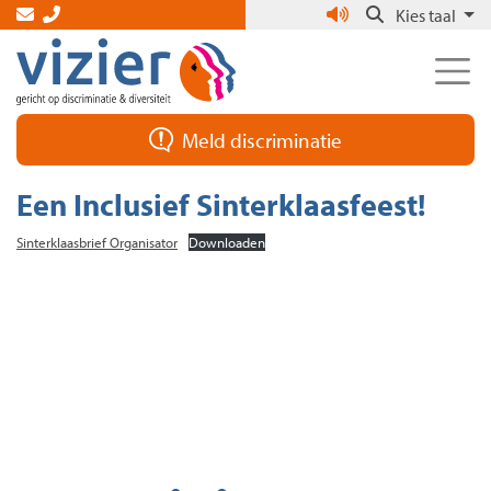
Skip
Kies taal
to
the
content
Meld discriminatie
Een Inclusief Sinterklaasfeest!
Sinterklaasbrief Organisator
Downloaden